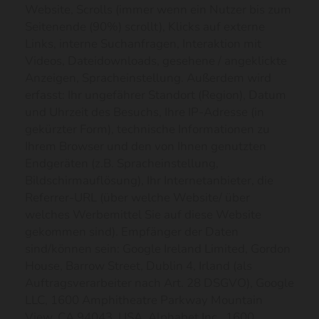
Website, Scrolls (immer wenn ein Nutzer bis zum
Seitenende (90%) scrollt), Klicks auf externe
Links, interne Suchanfragen, Interaktion mit
Videos, Dateidownloads, gesehene / angeklickte
Anzeigen, Spracheinstellung. Außerdem wird
erfasst: Ihr ungefährer Standort (Region), Datum
und Uhrzeit des Besuchs, Ihre IP-Adresse (in
gekürzter Form), technische Informationen zu
Ihrem Browser und den von Ihnen genutzten
Endgeräten (z.B. Spracheinstellung,
Bildschirmauflösung), Ihr Internetanbieter, die
Referrer-URL (über welche Website/ über
welches Werbemittel Sie auf diese Website
gekommen sind). Empfänger der Daten
sind/können sein: Google Ireland Limited, Gordon
House, Barrow Street, Dublin 4, Irland (als
Auftragsverarbeiter nach Art. 28 DSGVO), Google
LLC, 1600 Amphitheatre Parkway Mountain
View, CA 94043, USA, Alphabet Inc., 1600