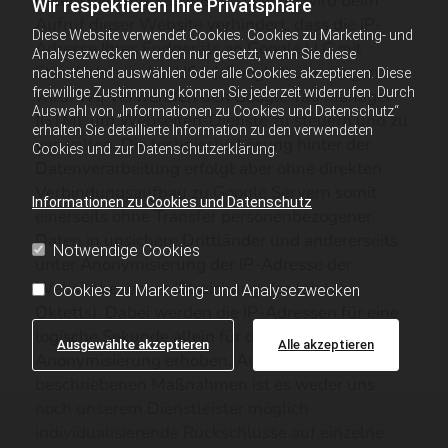
datensparsame technische Lösung wird beim
Wir respektieren Ihre Privatsphäre
Aufruf dieser Website verhindert, dass die IP-
Diese Website verwendet Cookies. Cookies zu Marketing- und
Adresse Ihres Endgeräts an Google LLC mit
Analysezwecken werden nur gesetzt, wenn Sie diese
Standorten in den USA („Google“) übertragen
nachstehend auswählen oder alle Cookies akzeptieren. Diese
freiwillige Zustimmung können Sie jederzeit widerrufen. Durch
wird. Wir verwenden den Google Tag Manager
Auswahl von „Informationen zu Cookies und Datenschutz“
(GTM), um Webseiten-Dienste zu steuern und zu
erhalten Sie detaillierte Information zu den verwendeten
verwalten. Die technische Lösung hinter der
Cookies und zur Datenschutzerklärung.
Datenverarbeitung erfolgt aber ohne direkten
Verbindungsaufbau zu Google Servern somit
Informationen zu Cookies und Datenschutz
einerseits ohne Transfer personenbezogener
Daten in unsichere Drittländer und andererseits
Notwendige Cookies
unter Anonymisierung der IP-Adresse der
Websitebesucher (Streichung des letzten
Cookies zu Marketing- und Analysezwecken
Oktetts). Dabei werden die IP-Adressen für eine
logische Sekunde allein für den Zweck der
Ausgewählte akzeptieren
Alle akzeptieren
Anonymisierung erhoben. Aufgrund der
beschriebenen Maßnahmen ist es weder uns
noch unserem Dienstleister möglich
individualisierende Rückschlüsse auf einzelne