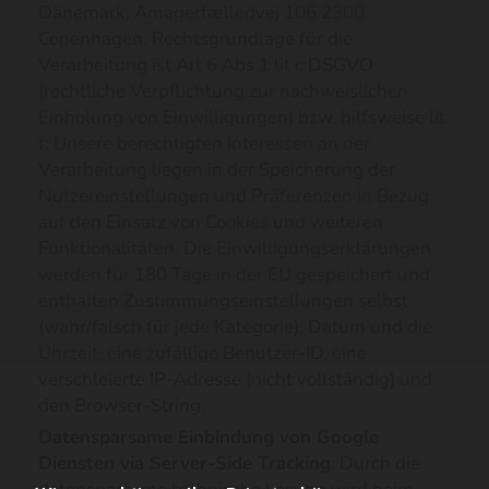
Dänemark, Amagerfælledvej 106 2300
Copenhagen. Rechtsgrundlage für die
Verarbeitung ist Art 6 Abs 1 lit c DSGVO
(rechtliche Verpflichtung zur nachweislichen
Einholung von Einwilligungen) bzw. hilfsweise lit
f: Unsere berechtigten Interessen an der
Verarbeitung liegen in der Speicherung der
Nutzereinstellungen und Präferenzen in Bezug
auf den Einsatz von Cookies und weiteren
Funktionalitäten. Die Einwilligungserklärungen
werden für 180 Tage in der EU gespeichert und
enthalten Zustimmungseinstellungen selbst
(wahr/falsch für jede Kategorie), Datum und die
Uhrzeit, eine zufällige Benutzer-ID, eine
verschleierte IP-Adresse (nicht vollständig) und
den Browser-String.
Datensparsame Einbindung von Google
Diensten via Server-Side Tracking
: Durch die